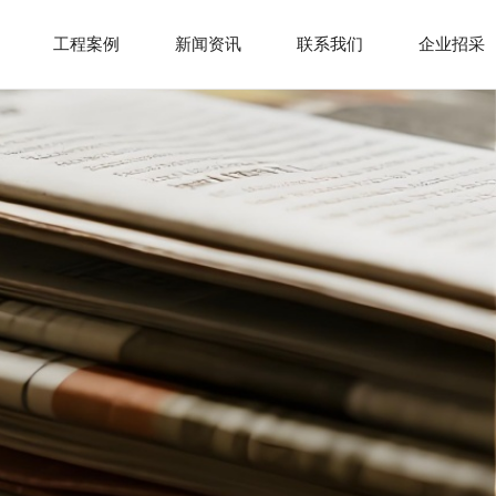
工程案例
新闻资讯
联系我们
企业招采
解决方案
幕墙类
公司动态
联系方式
合作伙伴
装修类
行业新闻
地图导航
下载中心
家装类
招贤纳士
在线留言
智能化
门窗类
钢结构
品质提升类
消防类
市政类
土建
立面改造