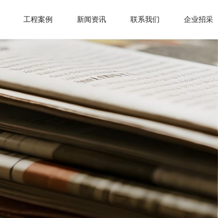
工程案例
新闻资讯
联系我们
企业招采
解决方案
幕墙类
公司动态
联系方式
合作伙伴
装修类
行业新闻
地图导航
下载中心
家装类
招贤纳士
在线留言
智能化
门窗类
钢结构
品质提升类
消防类
市政类
土建
立面改造